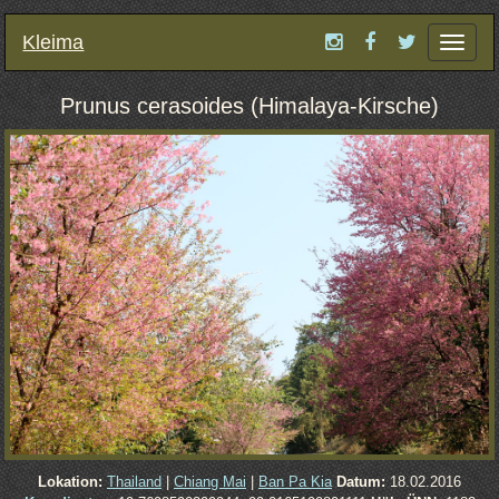
Kleima
Toggle
Navigat
Prunus cerasoides (Himalaya-Kirsche)
Lokation:
Thailand
|
Chiang Mai
|
Ban Pa Kia
Datum:
18.02.2016