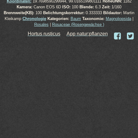
Koordinaten:
19.7698590299944, 99.0165199801111
HöheÜNN:
1182
Kamera:
Canon EOS 6D
ISO:
100
Blende:
6.3
Zeit:
1/160
Brennweite(KB):
100
Belichtungskorrektur:
0.333333
Bildautor:
Martin
Kleikamp
Chronologie
Kategorien:
Baum
Taxonomie:
Magnoliopsida
|
Rosales
|
Rosaceae (Rosengewächse )
Hortus rusticus
App natur:pflanzen