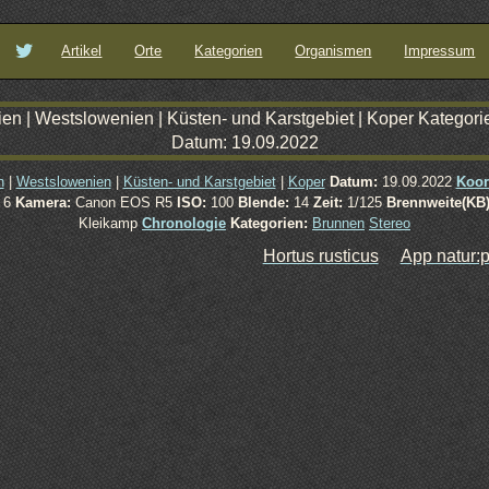
Artikel
Orte
Kategorien
Organismen
Impressum
n
|
Westslowenien
|
Küsten- und Karstgebiet
|
Koper
Datum:
19.09.2022
Koor
6
Kamera:
Canon EOS R5
ISO:
100
Blende:
14
Zeit:
1/125
Brennweite(KB)
Kleikamp
Chronologie
Kategorien:
Brunnen
Stereo
Hortus rusticus
App natur: