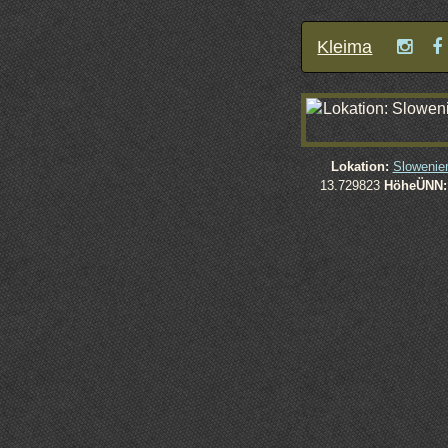
Kleima
Lokation:
Slowenie
13.729823
HöheÜNN: