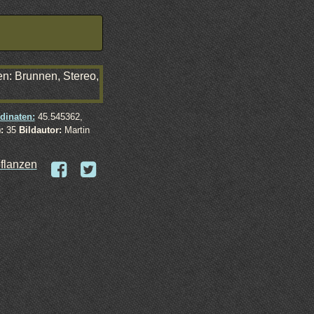
dinaten:
45.545362,
:
35
Bildautor:
Martin
pflanzen