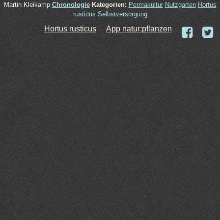
Martin Kleikamp
Chronologie
Kategorien:
Permakultur
Nutzgarten
Hortus
rusticus
Selbstversorgung
Hortus rusticus
App natur:pflanzen